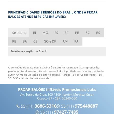
EMPRESA DE BALÕES INFLÁVEIS
PRINCIPAIS CIDADES E REGIÕES DO BRASIL ONDE A PROAR
EMPRESA DE BONECOS INFLÁVEIS
BALÕES ATENDE RÉPLICAS INFLÁVEIS:
EMPRESA DE FANTASIA INFLÁVEL
EMPRESA DE INFLÁVEIS
Selecione
RJ
MG
ES
SP
PR
SC
RS
EMPRESA DE ROUPA INFLÁVEL
PE
BA
CE
GO e DF
AM
PA
ESTANDE INFLÁVEL
Selecione a região do Brasil
FÁBRICA DE BALÃO INFLÁVEL
FÁBRICA DE BONECOS INFLÁVEIS
O conteúdo do texto desta página é de direito reservado. Sua reprodução,
FÁBRICA DE FANTASIAS INFLÁVEIS
parcial ou total, mesmo citando nossos links, é proibida sem a autorização do
autor. Crime de violação de direito autoral – artigo 184 do Código Penal –
Lei
9610/98 - Lei de direitos autorais
.
FÁBRICA DE INFLÁVEIS
FÁBRICA DE INFLÁVEIS PERSONALIZADOS
PROAR BALÕES Infláveis Promocionais Ltda.
Av. Euríco da Cruz, 305 / 309 - Jardim Munhoz Júnior
FÁBRICA DE INFLÁVEIS PROMOCIONAIS
Osasco-SP - CEP: 06240-000
FÁBRICA DE PRODUTOS INFLÁVEIS
3686-5316
975448887
55 (11)
55 (11)
97427-7485
55 (11)
FÁBRICA DE ROUPA INFLÁVEIS