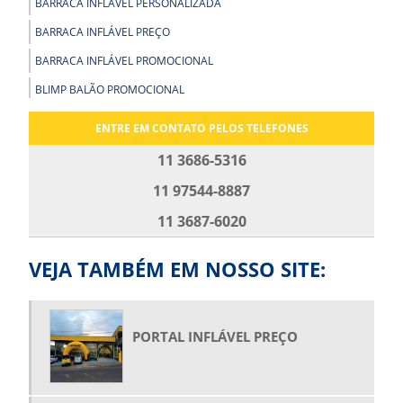
BARRACA INFLÁVEL PERSONALIZADA
BARRACA INFLÁVEL PREÇO
BARRACA INFLÁVEL PROMOCIONAL
BLIMP BALÃO PROMOCIONAL
BLIMP PROMOCIONAL
ENTRE EM CONTATO PELOS TELEFONES
BOLA GIGANTE INFLÁVEL
11 3686-5316
BOLA INFLÁVEL PARA SHOW
11 97544-8887
BOLA INFLÁVEL PROMOCIONAL
11 3687-6020
BOLAS GIGANTES PARA SHOW
BONECO INFLÁVEL GIGANTE PREÇO
VEJA TAMBÉM EM NOSSO SITE:
BONECO INFLÁVEL PERSONALIZADO
BONECO INFLÁVEL PROMOCIONAL
PORTAL INFLÁVEL PREÇO
BONECO INFLÁVEL PUBLICIDADE
BONECO PAPAI NOEL INFLÁVEL