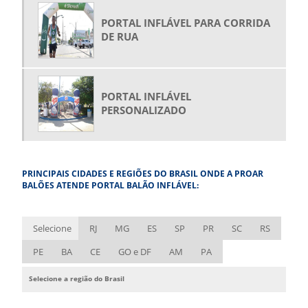
COMPRAR BALÃO INFLÁVEL
PORTAL INFLÁVEL PARA CORRIDA
COMPRAR FANTASIA INFLÁVEL
DE RUA
COMPRAR GARRAFAS INFLÁVEIS
COMPRAR PRODUTOS INFLÁVEIS
COMPRAR ROOFTOP
PORTAL INFLÁVEL
PERSONALIZADO
COMPRAR TENDA INFLÁVEL
COMPRAR TÚNEL INFLÁVEL
EMPRESA DE BALÕES INFLÁVEIS
PRINCIPAIS CIDADES E REGIÕES DO BRASIL ONDE A PROAR
EMPRESA DE BONECOS INFLÁVEIS
BALÕES ATENDE PORTAL BALÃO INFLÁVEL:
EMPRESA DE FANTASIA INFLÁVEL
EMPRESA DE INFLÁVEIS
Selecione
RJ
MG
ES
SP
PR
SC
RS
EMPRESA DE ROUPA INFLÁVEL
PE
BA
CE
GO e DF
AM
PA
ESTANDE INFLÁVEL
Selecione a região do Brasil
FÁBRICA DE BALÃO INFLÁVEL