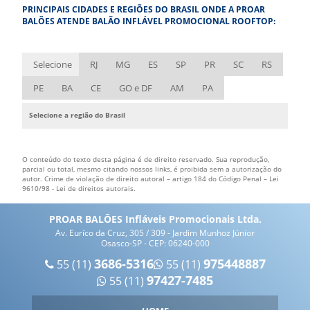
PRINCIPAIS CIDADES E REGIÕES DO BRASIL ONDE A PROAR
EMPRESA DE BONECOS INFLÁVEIS
BALÕES ATENDE BALÃO INFLÁVEL PROMOCIONAL ROOFTOP:
EMPRESA DE FANTASIA INFLÁVEL
EMPRESA DE INFLÁVEIS
Selecione
RJ
MG
ES
SP
PR
SC
RS
EMPRESA DE ROUPA INFLÁVEL
PE
BA
CE
GO e DF
AM
PA
ESTANDE INFLÁVEL
Selecione a região do Brasil
FÁBRICA DE BALÃO INFLÁVEL
FÁBRICA DE BONECOS INFLÁVEIS
O conteúdo do texto desta página é de direito reservado. Sua reprodução,
FÁBRICA DE FANTASIAS INFLÁVEIS
parcial ou total, mesmo citando nossos links, é proibida sem a autorização do
autor. Crime de violação de direito autoral – artigo 184 do Código Penal –
Lei
9610/98 - Lei de direitos autorais
.
FÁBRICA DE INFLÁVEIS
FÁBRICA DE INFLÁVEIS PERSONALIZADOS
PROAR BALÕES Infláveis Promocionais Ltda.
Av. Euríco da Cruz, 305 / 309 - Jardim Munhoz Júnior
FÁBRICA DE INFLÁVEIS PROMOCIONAIS
Osasco-SP - CEP: 06240-000
FÁBRICA DE PRODUTOS INFLÁVEIS
3686-5316
975448887
55 (11)
55 (11)
97427-7485
55 (11)
FÁBRICA DE ROUPA INFLÁVEIS
FÁBRICA DE TENDA INFLÁVEL