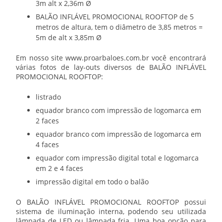
3m alt x 2,36m Ø
BALÃO INFLÁVEL PROMOCIONAL ROOFTOP
de 5
metros de altura, tem o diâmetro de 3,85 metros =
5m de alt x 3,85m Ø
Em nosso site www.proarbaloes.com.br você encontrará
várias fotos de lay-outs diversos de
BALÃO INFLÁVEL
PROMOCIONAL ROOFTOP
:
listrado
equador branco com impressão de logomarca em
2 faces
equador branco com impressão de logomarca em
4 faces
equador com impressão digital total e logomarca
em 2 e 4 faces
impressão digital em todo o balão
O
BALÃO INFLÁVEL PROMOCIONAL ROOFTOP
possui
sistema de iluminação interna, podendo seu utilizada
lâmpada de LED ou lâmpada fria. Uma boa opção para