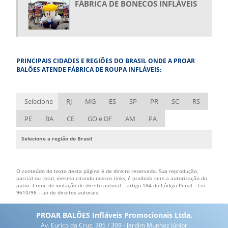
FÁBRICA DE BONECOS INFLÁVEIS
COMPRAR TENDA INFLÁVEL
COMPRAR TÚNEL INFLÁVEL
EMPRESA DE BALÕES INFLÁVEIS
PRINCIPAIS CIDADES E REGIÕES DO BRASIL ONDE A PROAR
EMPRESA DE BONECOS INFLÁVEIS
BALÕES ATENDE FÁBRICA DE ROUPA INFLÁVEIS:
EMPRESA DE FANTASIA INFLÁVEL
EMPRESA DE INFLÁVEIS
Selecione
RJ
MG
ES
SP
PR
SC
RS
EMPRESA DE ROUPA INFLÁVEL
PE
BA
CE
GO e DF
AM
PA
ESTANDE INFLÁVEL
Selecione a região do Brasil
FÁBRICA DE BALÃO INFLÁVEL
FÁBRICA DE BONECOS INFLÁVEIS
O conteúdo do texto desta página é de direito reservado. Sua reprodução,
FÁBRICA DE FANTASIAS INFLÁVEIS
parcial ou total, mesmo citando nossos links, é proibida sem a autorização do
autor. Crime de violação de direito autoral – artigo 184 do Código Penal –
Lei
9610/98 - Lei de direitos autorais
.
FÁBRICA DE INFLÁVEIS
FÁBRICA DE INFLÁVEIS PERSONALIZADOS
PROAR BALÕES Infláveis Promocionais Ltda.
Av. Euríco da Cruz, 305 / 309 - Jardim Munhoz Júnior
FÁBRICA DE INFLÁVEIS PROMOCIONAIS