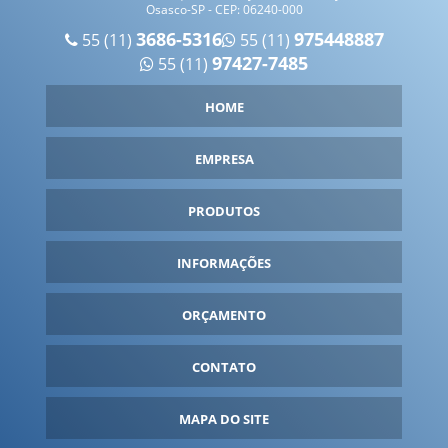
Osasco-SP - CEP: 06240-000
FÁBRICA DE PRODUTOS INFLÁVEIS
3686-5316
975448887
55 (11)
55 (11)
97427-7485
55 (11)
FÁBRICA DE ROUPA INFLÁVEIS
FÁBRICA DE TENDA INFLÁVEL
HOME
FABRICANTE DE BALÕES INFLÁVEIS
FABRICANTE DE INFLÁVEIS
EMPRESA
FABRICANTE DE ROUPA INFLÁVEL
PRODUTOS
FANTASIA INFLÁVEL PARA COMPRAR
FANTASIA INFLÁVEL PERSONALIZADA
INFORMAÇÕES
FANTASIA INFLÁVEL PREÇO
ORÇAMENTO
FANTASIAS INFLÁVEIS
FORNECEDOR DE INFLÁVEIS
CONTATO
FORNECEDORES DE BALÕES INFLÁVEIS
GARRAFA INFLÁVEL
MAPA DO SITE
GARRAFA INFLÁVEL GIGANTE