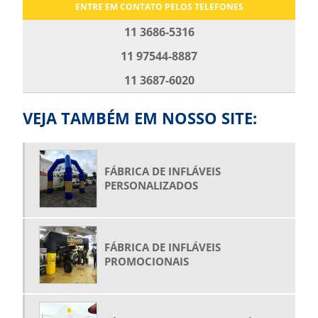
ENTRE EM CONTATO PELOS TELEFONES
BOLA GIGANTE INFLÁVEL
11 3686-5316
BOLA INFLÁVEL PARA SHOW
11 97544-8887
BOLA INFLÁVEL PROMOCIONAL
11 3687-6020
BOLAS GIGANTES PARA SHOW
BONECO INFLÁVEL GIGANTE PREÇO
VEJA TAMBÉM EM NOSSO SITE:
BONECO INFLÁVEL PERSONALIZADO
BONECO INFLÁVEL PROMOCIONAL
FÁBRICA DE INFLÁVEIS
BONECO INFLÁVEL PUBLICIDADE
PERSONALIZADOS
BONECO PAPAI NOEL INFLÁVEL
COMPRAR BALÃO INFLÁVEL
FÁBRICA DE INFLÁVEIS
COMPRAR FANTASIA INFLÁVEL
PROMOCIONAIS
COMPRAR GARRAFAS INFLÁVEIS
COMPRAR PRODUTOS INFLÁVEIS
COMPRAR ROOFTOP