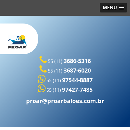
MENU
3686-5316
55 (11)
3687-6020
55 (11)
97544-8887
55 (11)
97427-7485
55 (11)
proar@proarbaloes.com.br