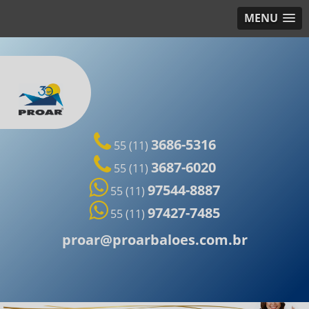
MENU
3686-5316
55 (11)
3687-6020
55 (11)
97544-8887
55 (11)
97427-7485
55 (11)
proar@proarbaloes.com.br