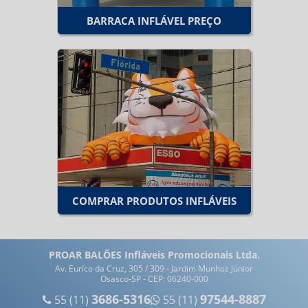
BARRACA INFLÁVEL PREÇO
COMPRAR PRODUTOS INFLÁVEIS
PROAR BALÕES Infláveis Promocionais Ltda.
Av. Euríco da Cruz, 305 / 309 - Jardim Munhoz Júnior
Osasco-SP - CEP: 06240-000
3686-5316
97544-8887
55 (11)
55 (11)