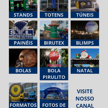
STANDS
TOTENS
TÚNEIS
PAINÉIS
BIRUTEX
BLIMPS
BOLAS
BOLA
NATAL
PIRULITO
VISITE
NOSSO
FORMATOS
FOTOS DE
CANAL