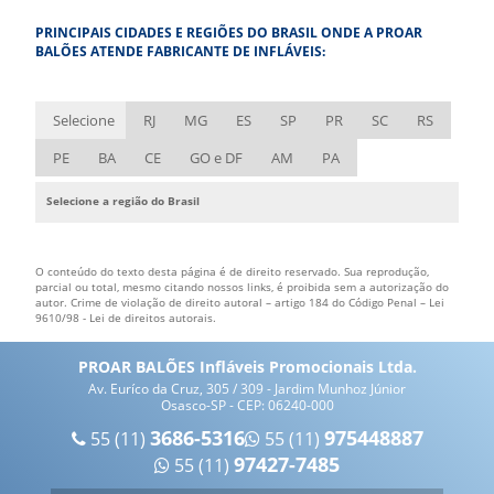
EMPRESA DE BALÕES INFLÁVEIS
PRINCIPAIS CIDADES E REGIÕES DO BRASIL ONDE A PROAR
EMPRESA DE BONECOS INFLÁVEIS
BALÕES ATENDE FABRICANTE DE INFLÁVEIS:
EMPRESA DE FANTASIA INFLÁVEL
EMPRESA DE INFLÁVEIS
Selecione
RJ
MG
ES
SP
PR
SC
RS
EMPRESA DE ROUPA INFLÁVEL
PE
BA
CE
GO e DF
AM
PA
ESTANDE INFLÁVEL
Selecione a região do Brasil
FÁBRICA DE BALÃO INFLÁVEL
FÁBRICA DE BONECOS INFLÁVEIS
O conteúdo do texto desta página é de direito reservado. Sua reprodução,
FÁBRICA DE FANTASIAS INFLÁVEIS
parcial ou total, mesmo citando nossos links, é proibida sem a autorização do
autor. Crime de violação de direito autoral – artigo 184 do Código Penal –
Lei
9610/98 - Lei de direitos autorais
.
FÁBRICA DE INFLÁVEIS
FÁBRICA DE INFLÁVEIS PERSONALIZADOS
PROAR BALÕES Infláveis Promocionais Ltda.
Av. Euríco da Cruz, 305 / 309 - Jardim Munhoz Júnior
FÁBRICA DE INFLÁVEIS PROMOCIONAIS
Osasco-SP - CEP: 06240-000
FÁBRICA DE PRODUTOS INFLÁVEIS
3686-5316
975448887
55 (11)
55 (11)
97427-7485
55 (11)
FÁBRICA DE ROUPA INFLÁVEIS