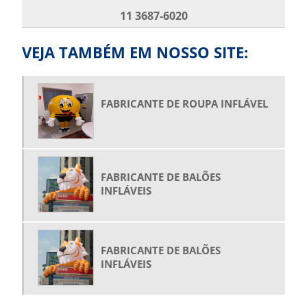
BOLA INFLÁVEL PROMOCIONAL
11 3687-6020
BOLAS GIGANTES PARA SHOW
BONECO INFLÁVEL GIGANTE PREÇO
VEJA TAMBÉM EM NOSSO SITE:
BONECO INFLÁVEL PERSONALIZADO
BONECO INFLÁVEL PROMOCIONAL
FABRICANTE DE ROUPA INFLÁVEL
BONECO INFLÁVEL PUBLICIDADE
BONECO PAPAI NOEL INFLÁVEL
COMPRAR BALÃO INFLÁVEL
FABRICANTE DE BALÕES
COMPRAR FANTASIA INFLÁVEL
INFLÁVEIS
COMPRAR GARRAFAS INFLÁVEIS
COMPRAR PRODUTOS INFLÁVEIS
COMPRAR ROOFTOP
FABRICANTE DE BALÕES
INFLÁVEIS
COMPRAR TENDA INFLÁVEL
COMPRAR TÚNEL INFLÁVEL