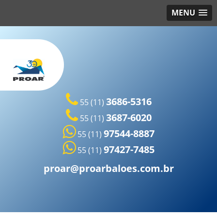
MENU
3686-5316
55 (11)
3687-6020
55 (11)
97544-8887
55 (11)
97427-7485
55 (11)
proar@proarbaloes.com.br