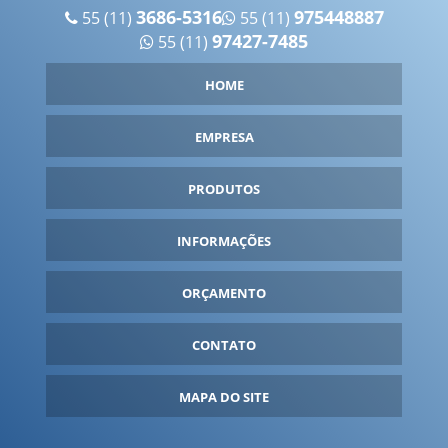
FÁBRICA DE PRODUTOS INFLÁVEIS
3686-5316
975448887
55 (11)
55 (11)
97427-7485
55 (11)
FÁBRICA DE ROUPA INFLÁVEIS
FÁBRICA DE TENDA INFLÁVEL
HOME
FABRICANTE DE BALÕES INFLÁVEIS
FABRICANTE DE INFLÁVEIS
EMPRESA
FABRICANTE DE ROUPA INFLÁVEL
PRODUTOS
FANTASIA INFLÁVEL PARA COMPRAR
FANTASIA INFLÁVEL PERSONALIZADA
INFORMAÇÕES
FANTASIA INFLÁVEL PREÇO
ORÇAMENTO
FANTASIAS INFLÁVEIS
FORNECEDOR DE INFLÁVEIS
CONTATO
FORNECEDORES DE BALÕES INFLÁVEIS
GARRAFA INFLÁVEL
MAPA DO SITE
GARRAFA INFLÁVEL GIGANTE