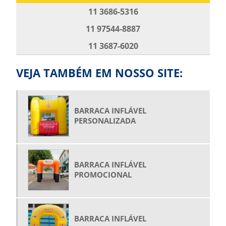
BOLA GIGANTE INFLÁVEL
11 3686-5316
BOLA INFLÁVEL PARA SHOW
11 97544-8887
BOLA INFLÁVEL PROMOCIONAL
11 3687-6020
BOLAS GIGANTES PARA SHOW
BONECO INFLÁVEL GIGANTE PREÇO
VEJA TAMBÉM EM NOSSO SITE:
BONECO INFLÁVEL PERSONALIZADO
BONECO INFLÁVEL PROMOCIONAL
BARRACA INFLÁVEL
BONECO INFLÁVEL PUBLICIDADE
PERSONALIZADA
BONECO PAPAI NOEL INFLÁVEL
COMPRAR BALÃO INFLÁVEL
BARRACA INFLÁVEL
COMPRAR FANTASIA INFLÁVEL
PROMOCIONAL
COMPRAR GARRAFAS INFLÁVEIS
COMPRAR PRODUTOS INFLÁVEIS
COMPRAR ROOFTOP
BARRACA INFLÁVEL