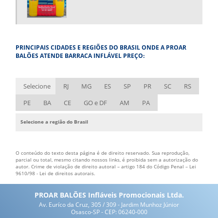
COMPRAR TENDA INFLÁVEL
COMPRAR TÚNEL INFLÁVEL
EMPRESA DE BALÕES INFLÁVEIS
PRINCIPAIS CIDADES E REGIÕES DO BRASIL ONDE A PROAR
EMPRESA DE BONECOS INFLÁVEIS
BALÕES ATENDE BARRACA INFLÁVEL PREÇO:
EMPRESA DE FANTASIA INFLÁVEL
EMPRESA DE INFLÁVEIS
Selecione
RJ
MG
ES
SP
PR
SC
RS
EMPRESA DE ROUPA INFLÁVEL
PE
BA
CE
GO e DF
AM
PA
ESTANDE INFLÁVEL
Selecione a região do Brasil
FÁBRICA DE BALÃO INFLÁVEL
FÁBRICA DE BONECOS INFLÁVEIS
O conteúdo do texto desta página é de direito reservado. Sua reprodução,
FÁBRICA DE FANTASIAS INFLÁVEIS
parcial ou total, mesmo citando nossos links, é proibida sem a autorização do
autor. Crime de violação de direito autoral – artigo 184 do Código Penal –
Lei
9610/98 - Lei de direitos autorais
.
FÁBRICA DE INFLÁVEIS
FÁBRICA DE INFLÁVEIS PERSONALIZADOS
PROAR BALÕES Infláveis Promocionais Ltda.
Av. Euríco da Cruz, 305 / 309 - Jardim Munhoz Júnior
FÁBRICA DE INFLÁVEIS PROMOCIONAIS
Osasco-SP - CEP: 06240-000