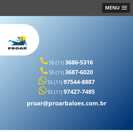
MENU
3686-5316
55 (11)
3687-6020
55 (11)
97544-8887
55 (11)
97427-7485
55 (11)
proar@proarbaloes.com.br