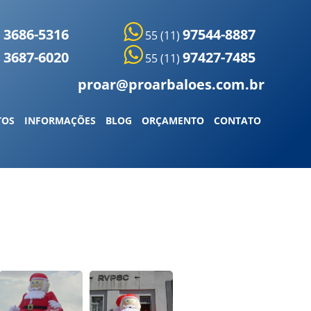
3686-5316
97544-8887
)
55 (11)
3687-6020
97427-7485
)
55 (11)
proar@proarbaloes.com.br
TOS
INFORMAÇÕES
BLOG
ORÇAMENTO
CONTATO