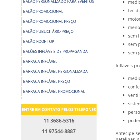
BALÃO PERSONALIZADO PARA EVENTOS
medid
tecid
BALÃO PROMOCIONAL
motor
BALÃO PROMOCIONAL PREÇO
menor
BALÃO PUBLICITÁRIO PREÇO
sem i
BALÃO ROOF TOP
sem p
BALÕES INFLÁVEIS DE PROPAGANDA
sem g
BARRACA INFLÁVEL
Infláveis p
BARRACA INFLÁVEL PERSONALIZADA
medid
BARRACA INFLÁVEL PREÇO
confe
BARRACA INFLÁVEL PROMOCIONAL
venti
BLIMP BALÃO PROMOCIONAL
siste
ENTRE EM CONTATO PELOS TELEFONES
BLIMP PROMOCIONAL
perso
11 3686-5316
podem
BOLA GIGANTE INFLÁVEL
11 97544-8887
BOLA INFLÁVEL PARA SHOW
Antecipe-s
natalinas, 