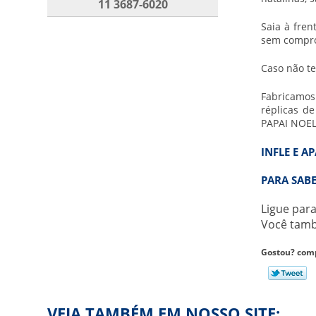
11 3687-6020
BOLA INFLÁVEL PROMOCIONAL
BOLAS GIGANTES PARA SHOW
Saia à fre
sem compr
BONECO INFLÁVEL GIGANTE PREÇO
Caso não te
BONECO INFLÁVEL PERSONALIZADO
BONECO INFLÁVEL PROMOCIONAL
Fabricamos 
réplicas de
BONECO INFLÁVEL PUBLICIDADE
PAPAI NOEL 
BONECO PAPAI NOEL INFLÁVEL
INFLE E A
COMPRAR BALÃO INFLÁVEL
PARA SABE
COMPRAR FANTASIA INFLÁVEL
COMPRAR GARRAFAS INFLÁVEIS
Ligue par
Você tam
COMPRAR PRODUTOS INFLÁVEIS
COMPRAR ROOFTOP
Gostou? comp
COMPRAR TENDA INFLÁVEL
COMPRAR TÚNEL INFLÁVEL
VEJA TAMBÉM EM NOSSO SITE: