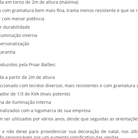
a em torno de 2m de altura (máxima)
o com gramatura bem mais fina, trama menos resistente e que se r
 com menor potência
 durabilidade
luminação interna
ersonalização
arantia
roduzidos pela Proar Balões:
a a partir de 2m de altura
ccionado com tecidos diversos, mais resistentes e com gramatura 
lador de 1/3 de KVA (mais potente)
ma de iluminação interna
nalizados com a logomarca de sua empresa
 ser utilizados por vários anos, desde que seguidas as orientaç
e e não deixe para providenciar sua decoração de natal, nos úl
são responsáveis por um aumento significativo das vendas.