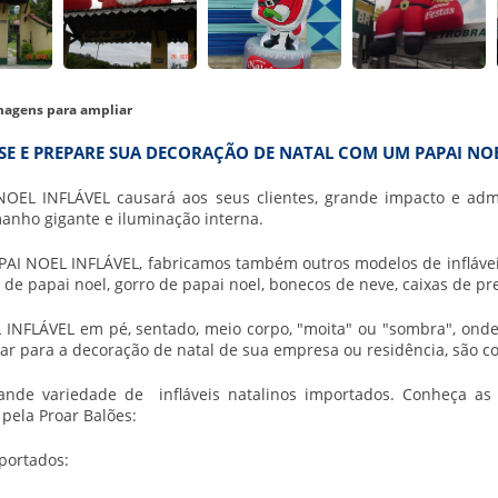
magens para ampliar
SE E PREPARE SUA DECORAÇÃO DE NATAL COM UM PAPAI NOE
OEL INFLÁVEL causará aos seus clientes, grande impacto e adm
anho gigante e iluminação interna.
AI NOEL INFLÁVEL, fabricamos também outros modelos de infláveis n
s de papai noel, gorro de papai noel, bonecos de neve, caixas de pr
 INFLÁVEL em pé, sentado, meio corpo, "moita" ou "sombra", on
zar para a decoração de natal de sua empresa ou residência, são co
nde variedade de infláveis natalinos importados. Conheça as di
pela Proar Balões:
mportados: