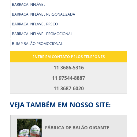
BARRACA INFLÁVEL
BARRACA INFLÁVEL PERSONALIZADA
BARRACA INFLÁVEL PREÇO
BARRACA INFLÁVEL PROMOCIONAL
BLIMP BALÃO PROMOCIONAL
BLIMP PROMOCIONAL
ENTRE EM CONTATO PELOS TELEFONES
BOLA GIGANTE INFLÁVEL
11 3686-5316
BOLA INFLÁVEL PARA SHOW
11 97544-8887
BOLA INFLÁVEL PROMOCIONAL
11 3687-6020
BOLAS GIGANTES PARA SHOW
BONECO INFLÁVEL GIGANTE PREÇO
VEJA TAMBÉM EM NOSSO SITE:
BONECO INFLÁVEL PERSONALIZADO
BONECO INFLÁVEL PROMOCIONAL
FÁBRICA DE BALÃO GIGANTE
BONECO INFLÁVEL PUBLICIDADE