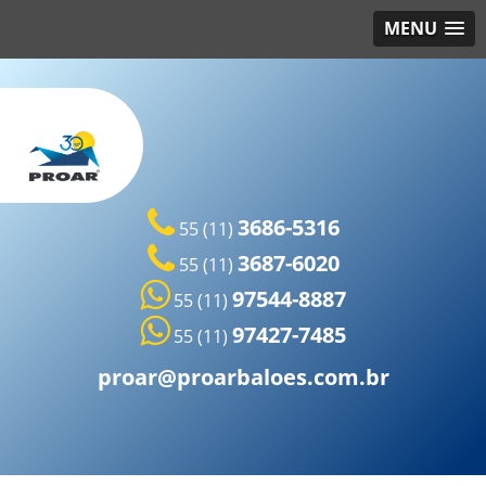
MENU
3686-5316
55 (11)
3687-6020
55 (11)
97544-8887
55 (11)
97427-7485
55 (11)
proar@proarbaloes.com.br