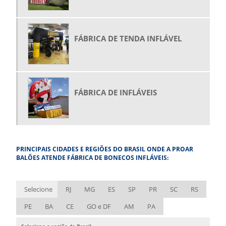
BONECO PAPAI NOEL INFLÁVEL
COMPRAR BALÃO INFLÁVEL
FÁBRICA DE TENDA INFLÁVEL
COMPRAR FANTASIA INFLÁVEL
COMPRAR GARRAFAS INFLÁVEIS
COMPRAR PRODUTOS INFLÁVEIS
COMPRAR ROOFTOP
FÁBRICA DE INFLÁVEIS
COMPRAR TENDA INFLÁVEL
COMPRAR TÚNEL INFLÁVEL
EMPRESA DE BALÕES INFLÁVEIS
PRINCIPAIS CIDADES E REGIÕES DO BRASIL ONDE A PROAR
EMPRESA DE BONECOS INFLÁVEIS
BALÕES ATENDE FÁBRICA DE BONECOS INFLÁVEIS:
EMPRESA DE FANTASIA INFLÁVEL
EMPRESA DE INFLÁVEIS
Selecione
RJ
MG
ES
SP
PR
SC
RS
EMPRESA DE ROUPA INFLÁVEL
PE
BA
CE
GO e DF
AM
PA
ESTANDE INFLÁVEL
Selecione a região do Brasil