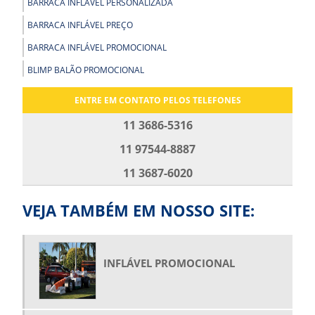
BARRACA INFLÁVEL PERSONALIZADA
BARRACA INFLÁVEL PREÇO
BARRACA INFLÁVEL PROMOCIONAL
BLIMP BALÃO PROMOCIONAL
BLIMP PROMOCIONAL
ENTRE EM CONTATO PELOS TELEFONES
BOLA GIGANTE INFLÁVEL
11 3686-5316
BOLA INFLÁVEL PARA SHOW
11 97544-8887
BOLA INFLÁVEL PROMOCIONAL
11 3687-6020
BOLAS GIGANTES PARA SHOW
BONECO INFLÁVEL GIGANTE PREÇO
VEJA TAMBÉM EM NOSSO SITE:
BONECO INFLÁVEL PERSONALIZADO
BONECO INFLÁVEL PROMOCIONAL
INFLÁVEL PROMOCIONAL
BONECO INFLÁVEL PUBLICIDADE
BONECO PAPAI NOEL INFLÁVEL