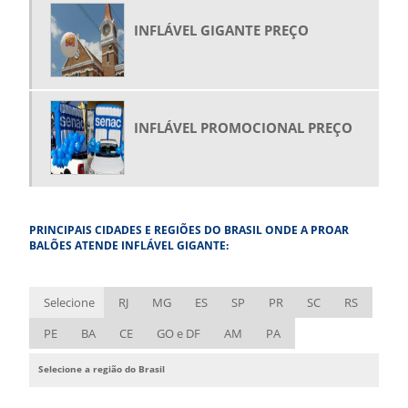
COMPRAR BALÃO INFLÁVEL
INFLÁVEL GIGANTE PREÇO
COMPRAR FANTASIA INFLÁVEL
COMPRAR GARRAFAS INFLÁVEIS
COMPRAR PRODUTOS INFLÁVEIS
COMPRAR ROOFTOP
INFLÁVEL PROMOCIONAL PREÇO
COMPRAR TENDA INFLÁVEL
COMPRAR TÚNEL INFLÁVEL
EMPRESA DE BALÕES INFLÁVEIS
PRINCIPAIS CIDADES E REGIÕES DO BRASIL ONDE A PROAR
EMPRESA DE BONECOS INFLÁVEIS
BALÕES ATENDE INFLÁVEL GIGANTE:
EMPRESA DE FANTASIA INFLÁVEL
EMPRESA DE INFLÁVEIS
Selecione
RJ
MG
ES
SP
PR
SC
RS
EMPRESA DE ROUPA INFLÁVEL
PE
BA
CE
GO e DF
AM
PA
ESTANDE INFLÁVEL
Selecione a região do Brasil
FÁBRICA DE BALÃO INFLÁVEL