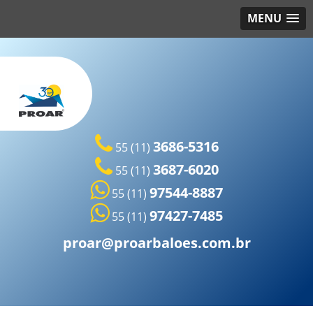
MENU
3686-5316
55 (11)
3687-6020
55 (11)
97544-8887
55 (11)
97427-7485
55 (11)
proar@proarbaloes.com.br