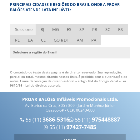
PRINCIPAIS CIDADES E REGIÕES DO BRASIL ONDE A PROAR
EMPRESA DE BONECOS INFLÁVEIS
BALÕES ATENDE LATA INFLÁVEL:
EMPRESA DE FANTASIA INFLÁVEL
EMPRESA DE INFLÁVEIS
Selecione
RJ
MG
ES
SP
PR
SC
RS
EMPRESA DE ROUPA INFLÁVEL
PE
BA
CE
GO e DF
AM
PA
ESTANDE INFLÁVEL
Selecione a região do Brasil
FÁBRICA DE BALÃO INFLÁVEL
FÁBRICA DE BONECOS INFLÁVEIS
O conteúdo do texto desta página é de direito reservado. Sua reprodução,
FÁBRICA DE FANTASIAS INFLÁVEIS
parcial ou total, mesmo citando nossos links, é proibida sem a autorização do
autor. Crime de violação de direito autoral – artigo 184 do Código Penal –
Lei
9610/98 - Lei de direitos autorais
.
FÁBRICA DE INFLÁVEIS
FÁBRICA DE INFLÁVEIS PERSONALIZADOS
PROAR BALÕES Infláveis Promocionais Ltda.
Av. Euríco da Cruz, 305 / 309 - Jardim Munhoz Júnior
FÁBRICA DE INFLÁVEIS PROMOCIONAIS
Osasco-SP - CEP: 06240-000
FÁBRICA DE PRODUTOS INFLÁVEIS
3686-5316
975448887
55 (11)
55 (11)
97427-7485
55 (11)
FÁBRICA DE ROUPA INFLÁVEIS
FÁBRICA DE TENDA INFLÁVEL