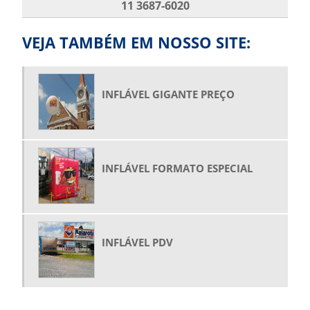
11 3687-6020
BOLAS GIGANTES PARA SHOW
BONECO INFLÁVEL GIGANTE PREÇO
VEJA TAMBÉM EM NOSSO SITE:
BONECO INFLÁVEL PERSONALIZADO
BONECO INFLÁVEL PROMOCIONAL
INFLÁVEL GIGANTE PREÇO
BONECO INFLÁVEL PUBLICIDADE
BONECO PAPAI NOEL INFLÁVEL
COMPRAR BALÃO INFLÁVEL
INFLÁVEL FORMATO ESPECIAL
COMPRAR FANTASIA INFLÁVEL
COMPRAR GARRAFAS INFLÁVEIS
COMPRAR PRODUTOS INFLÁVEIS
COMPRAR ROOFTOP
INFLÁVEL PDV
COMPRAR TENDA INFLÁVEL
COMPRAR TÚNEL INFLÁVEL
EMPRESA DE BALÕES INFLÁVEIS